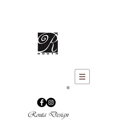
®
Routa Design