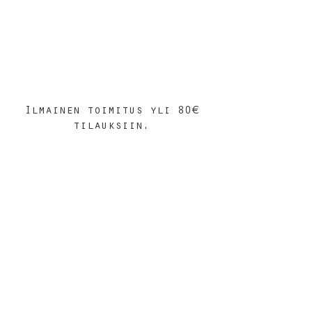
Ilmainen toimitus yli 80€
tilauksiin.
Neidonvaaja® - Hopeakorut
Kauppa
/
Neidonvaaja® - Hopeakorut
Neidonvaaja-hopeakorut
Lajittele
Suodattimet
Tyhjennä kaikki
Suodattimet
Tyhjennä kaikki
Näytä tuotteet
Näytä tuotteet