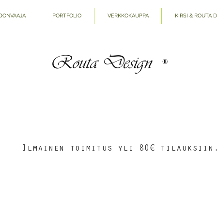
DONVAAJA
PORTFOLIO
VERKKOKAUPPA
KIRSI & ROUTA 
Routa Design
®
Ilmainen toimitus yli 80€ tilauksiin