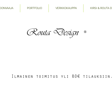
DONVAAJA
PORTFOLIO
VERKKOKAUPPA
KIRSI & ROUTA 
Routa Design
®
Ilmainen toimitus yli 80€ tilauksiin