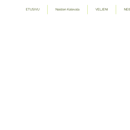
ETUSIVU
Naisten Kalevala
VELJENI
NEI
Kauppa
/
Sisustus