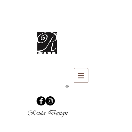
®
Routa Design