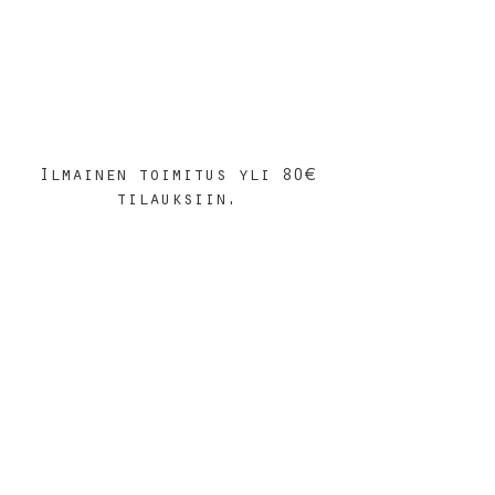
Ilmainen toimitus yli 80€
tilauksiin.
Kauppa
/
Mythological Finland-postikortit